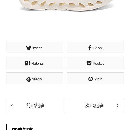
Tweet
Share
Hatena
Pocket
feedly
Pin it
前の記事
次の記事