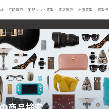
相場
宅配買取
宅配キット買取
来店買取
出張買取
買取ラ
の商品検索