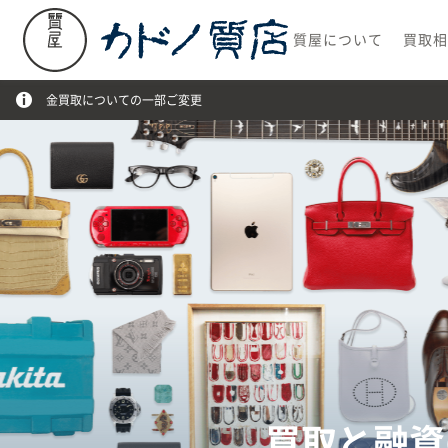
質屋について
買取
金買取についての一部ご変更
買取と融資