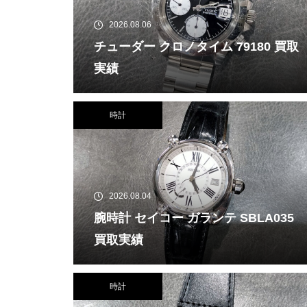
2026.08.06
チューダー クロノタイム 79180 買取
実績
時計
2026.08.04
腕時計 セイコー ガランテ SBLA035
買取実績
時計