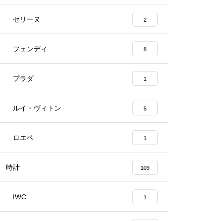
セリーヌ
2
フェンディ
8
プラダ
1
ルイ・ヴィトン
5
ロエベ
1
時計
109
IWC
1