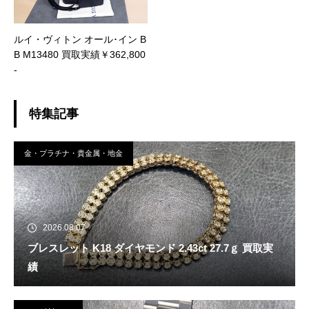
ルイ・ヴィトン オール･イン B
B M13480 買取実績￥362,800
-
特集記事
金・プラチナ・貴金属・地金
2026.08.07
ブレスレット K18 ダイヤモンド 2.43ct 27.7ｇ 買取実
績