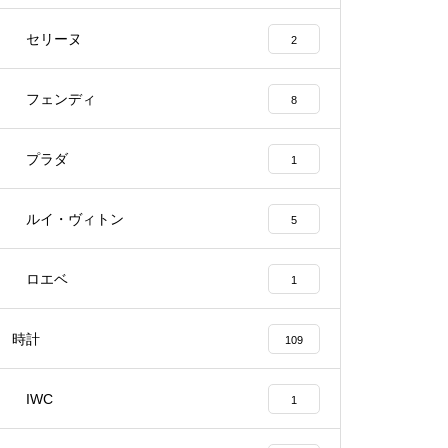
セリーヌ
2
フェンディ
8
プラダ
1
ルイ・ヴィトン
5
ロエベ
1
時計
109
IWC
1