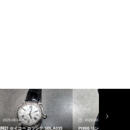
2026.08.03
2026.07.31
035
Pt900 リング ファイアオパール 1.83c
ベル＆ロス BR-