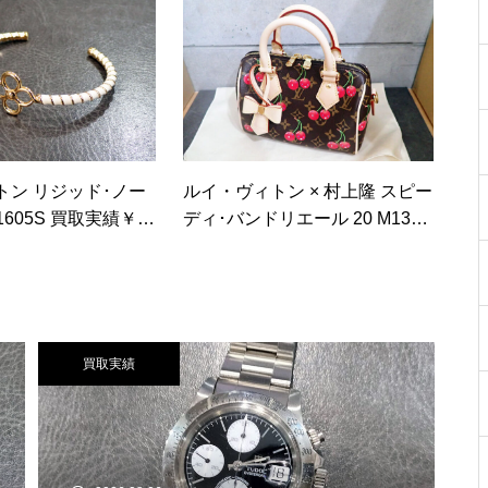
トン リジッド･ノー
ルイ・ヴィトン × 村上隆 スピー
605S 買取実績￥8
ディ･バンドリエール 20 M1309
4 買取実績
買取実績