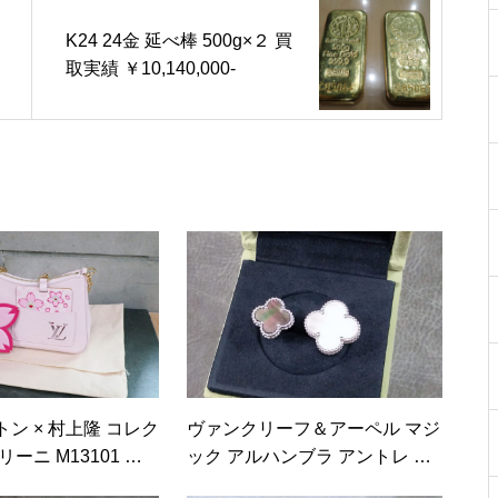
K24 24金 延べ棒 500g×２ 買
取実績 ￥10,140,000-
ン × 村上隆 コレク
ヴァンクリーフ＆アーペル マジ
ーニ M13101 買
ック アルハンブラ アントレ レ
ドア リング 15.6g 買取実績