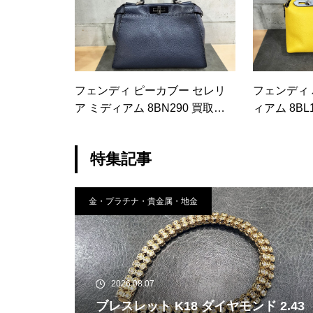
フェンディ ピーカブー セレリ
フェンディ
ア ミディアム 8BN290 買取実
ィアム 8BL
績
特集記事
金・プラチナ・貴金属・地金
2026.08.07
ブレスレット K18 ダイヤモンド 2.43