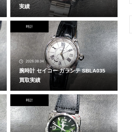
実績
時計
2026.08.04
腕時計 セイコー ガランテ SBLA035
買取実績
時計