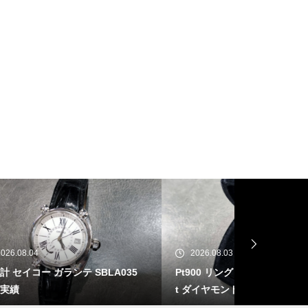
2026.08.03
2026.07.31
035
Pt900 リング ファイアオパール 1.83c
ベル＆ロス BR-
t ダイヤモンド0.92ct 買取実績
03A-GN-ST