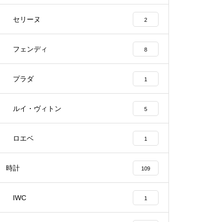
セリーヌ
2
フェンディ
8
プラダ
1
ルイ・ヴィトン
5
ロエベ
1
時計
109
IWC
1