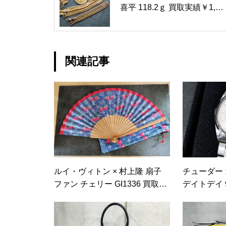
喜平 118.2ｇ 買取実績￥1,65
6,410-
関連記事
ルイ・ヴィトン × 村上隆 扇子
チューダー
ファン チェリー GI1336 買取実
デイトデイ 9
績