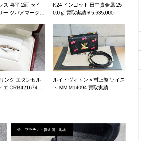
レス 喜平 2面 セイ
K24 インゴット 田中貴金属 25
ー ツバメマーク 1
0.0ｇ 買取実績￥5,635,000-
実績
 リング エタンセル
ルイ・ヴィトン × 村上隆 ツイス
 CRB4216748
ト MM M14094 買取実績
金・プラチナ・貴金属・地金