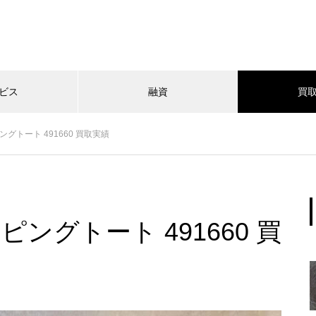
ビス
融資
買
グトート 491660 買取実績
ングトート 491660 買