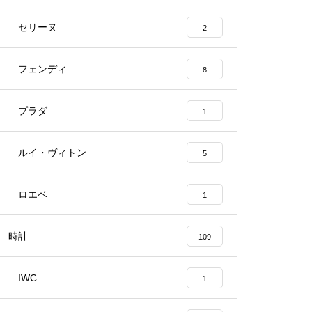
セリーヌ
2
フェンディ
8
プラダ
1
ルイ・ヴィトン
5
ロエベ
1
時計
109
IWC
1