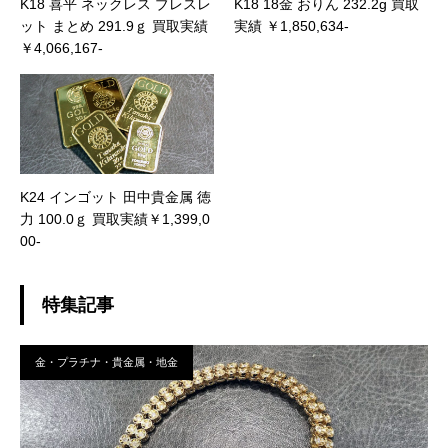
K18 喜平 ネックレス ブレスレ
K18 18金 おりん 232.2g 買取
ット まとめ 291.9ｇ 買取実績
実績 ￥1,850,634-
￥4,066,167-
K24 インゴット 田中貴金属 徳
力 100.0ｇ 買取実績￥1,399,0
00-
特集記事
金・プラチナ・貴金属・地金