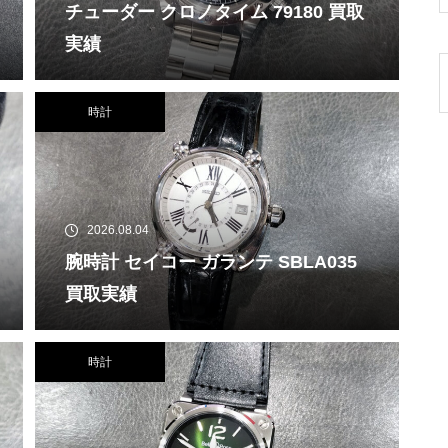
チューダー クロノタイム 79180 買取
実績
時計
2026.08.04
腕時計 セイコー ガランテ SBLA035
買取実績
時計