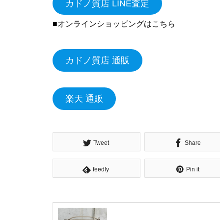
カドノ質店 LINE査定
■オンラインショッピングはこちら
カドノ質店 通販
楽天 通販
Tweet
Share
feedly
Pin it