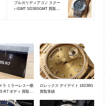
ブルガリディアゴノ スクー
バGMT SD38SGMT 買取実
績
メラ ミラーレス一眼
ロレックス デイデイト 18238G
OS R7 ボディ 買取実
買取実績
0-