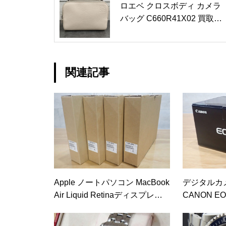
ロエベ クロスボディ カメラ
バッグ C660R41X02 買取実
績
関連記事
Apple ノートパソコン MacBook
デジタルカ
Air Liquid Retinaディスプレイ 1
CANON E
5.3 MQKQ3J/A スペースグレイ
績 ￥168,80
買取実績 ￥\692,000-