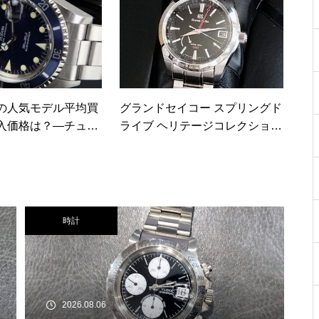
の人気モデル平均買
グランドセイコー スプリングド
入価格は？―チュー
ライブ ヘリテージコレクション
と共に人気の理由を
SBGE211 9R66-0AC0 買取実績
時計
2026.08.06