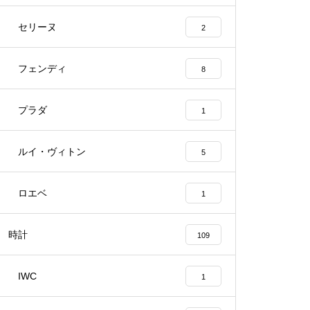
セリーヌ
2
フェンディ
8
プラダ
1
ルイ・ヴィトン
5
ロエベ
1
時計
109
IWC
1