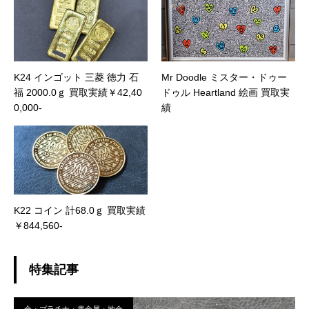
K24 インゴット 三菱 徳力 石
Mr Doodle ミスター・ドゥー
福 2000.0ｇ 買取実績￥42,40
ドゥル Heartland 絵画 買取実
0,000-
績
K22 コイン 計68.0ｇ 買取実績
￥844,560-
特集記事
金・プラチナ・貴金属・地金