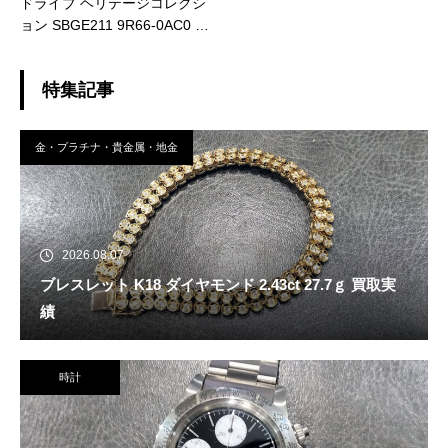
ドライブ ヘリテージコレクシ
ョン SBGE211 9R66-0AC0 買
取実績
特集記事
金・プラチナ・貴金属・地金
2026.08.07
ブレスレット K18 ダイヤモンド 2.43ct 27.7ｇ 買取実
績
時計