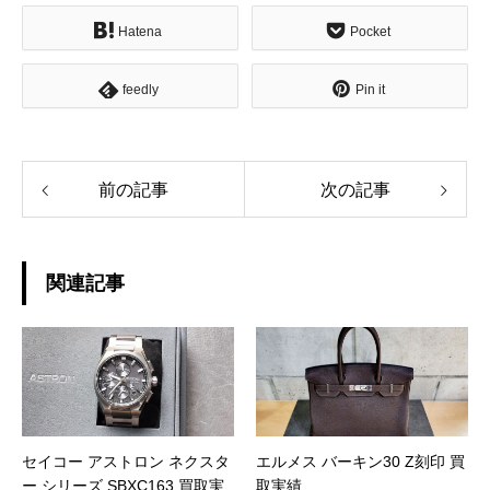
Hatena
Pocket
feedly
Pin it
前の記事
次の記事
関連記事
セイコー アストロン ネクスタ
エルメス バーキン30 Z刻印 買
ー シリーズ SBXC163 買取実
取実績