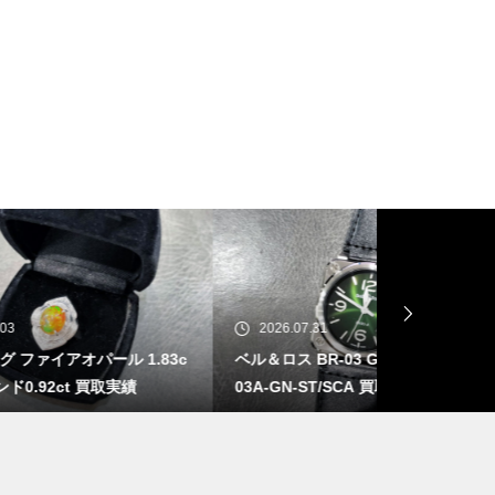
2026.07.31
2026.07.30
.83c
ベル＆ロス BR-03 GREEN STEEL BR
タグ・ホイヤー 
03A-GN-ST/SCA 買取実績
87 買取実績