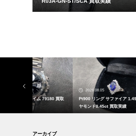
R03A-GN-ST/SCA 買取実績
2026.08.05
20
9180 買取
Pt900 リング サファイア 1.49ct ダイ
腕時計
ヤモンド0.45ct 買取実績
買取
アーカイブ