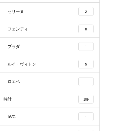
セリーヌ
2
フェンディ
8
プラダ
1
ルイ・ヴィトン
5
ロエベ
1
時計
109
IWC
1