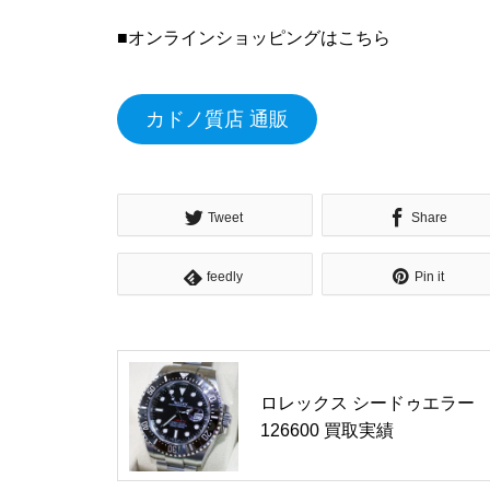
■オンラインショッピングはこちら
カドノ質店 通販
Tweet
Share
feedly
Pin it
ロレックス シードゥエラー
126600 買取実績