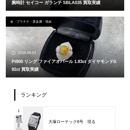
腕時計 セイコー ガランテ SBLA035 買取実績
金・プラチナ・貴金属・地金
2026.08.03
Pt900 リング ファイアオパール 1.83ct ダイヤモンド0.
92ct 買取実績
ランキング
1
大塚ローテック8号 現る