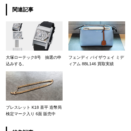
関連記事
大塚ローテック8号 抽選の申
フェンディ バイザウェイ ミデ
込みする。
ィアム 8BL146 買取実績
ブレスレット K18 喜平 造幣局
検定マーク入り 6面 販売中