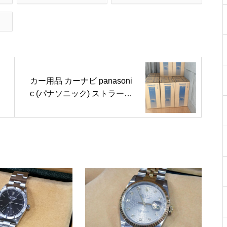
カー用品 カーナビ panasoni
c (パナソニック) ストラーダ
CN-HE02D 買取実績 8点 ￥4
43,200-