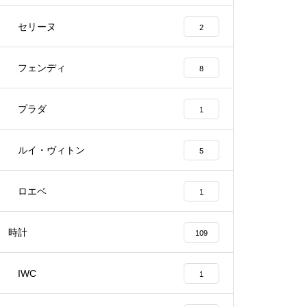
セリーヌ
2
フェンディ
8
プラダ
1
ルイ・ヴィトン
5
ロエベ
1
時計
109
IWC
1