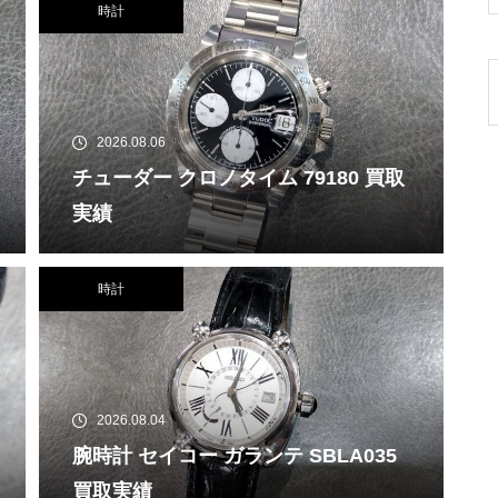
時計
2026.08.06
チューダー クロノタイム 79180 買取
実績
時計
2026.08.04
腕時計 セイコー ガランテ SBLA035
買取実績