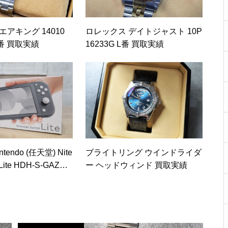
エアキング 14010
ロレックス デイトジャスト 10P
番 買取実績
16233G L番 買取実績
endo (任天堂) Nite
ブライトリング ウインドライダ
 Lite HDH-S-GAZAA
ー ヘッドウィンド 買取実績
績 1点 ￥18,500-