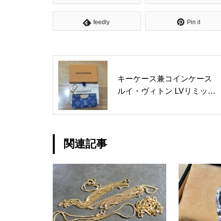
feedly
Pin it
キーケース兼コインケース
ルイ・ヴィトン LVリミック
ス ポシェット･クレ M82961
買取実績 ￥62,000-
関連記事