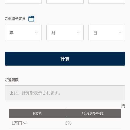
ご返済予定日
計算
ご返済額
円
貸付額
1ヶ月以内の利息
1万円〜
5%