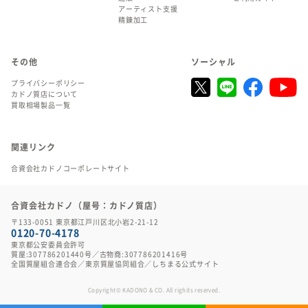
アーティスト支援
精錬加工
その他
ソーシャル
プライバシーポリシー
カドノ質店について
買取相場製品一覧
関連リンク
合資会社カドノコーポレートサイト
合資会社カドノ（屋号：カドノ質店）
〒133-0051 東京都江戸川区北小岩2-21-12
0120-70-4178
東京都公安委員会許可
質屋:307786201440号／古物商:307786201416号
全国質屋組合連合会
／
東京質屋協同組合
／
しちまる公式サイト
Copyright© KADONO & CO. All righits reserved.