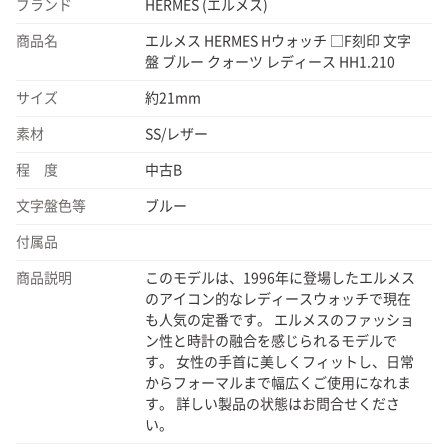
ブランド
HERMES (エルメス)
商品名
エルメス HERMES Hウォッチ □F刻印 文字
盤 ブルー クォーツ レディース HH1.210
サイズ
約21mm
素材
SS/レザー
程 度
中古B
文字盤色等
ブルー
付属品
商品説明
このモデルは、1996年に登場したエルメス
のアイコン的なレディースウォッチで現在
も人気の定番です。 エルメスのファッショ
ン性と時計の融合を感じられるモデルで
す。 女性の手首に美しくフィットし、日常
からフォーマルまで幅広くご使用になれま
す。 詳しい製品の状態はお問合せくださ
い。