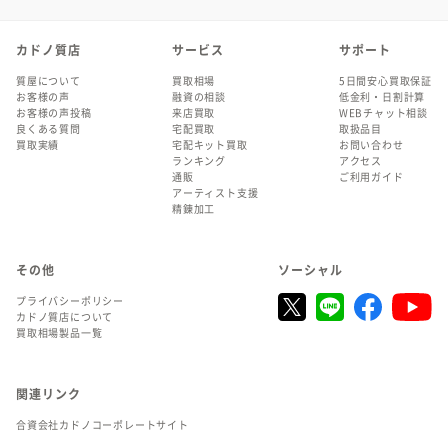
カドノ質店
サービス
サポート
質屋について
買取相場
5日間安心買取保証
お客様の声
融資の相談
低金利・日割計算
お客様の声投稿
来店買取
WEBチャット相談
良くある質問
宅配買取
取扱品目
買取実績
宅配キット買取
お問い合わせ
ランキング
アクセス
通販
ご利用ガイド
アーティスト支援
精錬加工
その他
ソーシャル
プライバシーポリシー
カドノ質店について
買取相場製品一覧
関連リンク
合資会社カドノコーポレートサイト