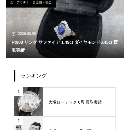
金・プラチナ・貴金属・地金
2026.08.05
Pt900 リング サファイア 1.49ct ダイヤモンド0.45ct 買
取実績
ランキング
1
大塚ローテック 6号 買取実績
2