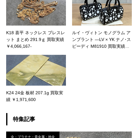
K18 喜平 ネックレス ブレスレ
ルイ・ヴィトン モノグラム ア
ット まとめ 291.9ｇ 買取実績
ンプラント ―LV × YK ナノ･ス
￥4,066,167-
ピーディ M81910 買取実績
￥260,000-
K24 24金 板材 207.1g 買取実
績 ￥1,971,600
特集記事
金・プラチナ・貴金属・地金