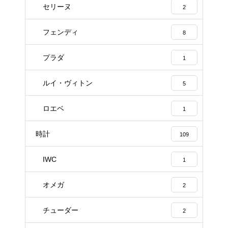
セリーヌ
2
フェンディ
8
プラダ
1
ルイ・ヴィトン
5
ロエベ
1
時計
109
IWC
1
オメガ
2
チューダー
2