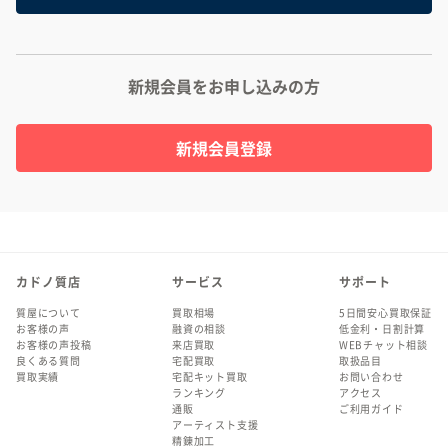
新規会員をお申し込みの方
新規会員登録
カドノ質店
サービス
サポート
質屋について
買取相場
5日間安心買取保証
お客様の声
融資の相談
低金利・日割計算
お客様の声投稿
来店買取
WEBチャット相談
良くある質問
宅配買取
取扱品目
買取実績
宅配キット買取
お問い合わせ
ランキング
アクセス
通販
ご利用ガイド
アーティスト支援
精錬加工