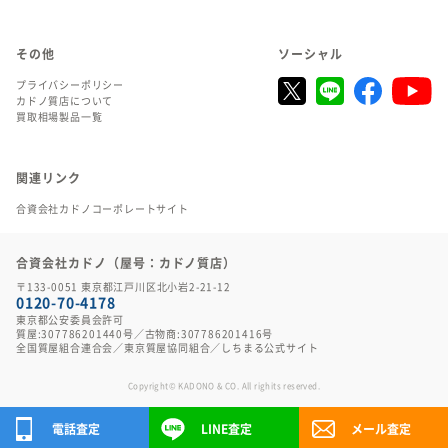
その他
ソーシャル
プライバシーポリシー
カドノ質店について
買取相場製品一覧
関連リンク
合資会社カドノコーポレートサイト
合資会社カドノ（屋号：カドノ質店）
〒133-0051 東京都江戸川区北小岩2-21-12
0120-70-4178
東京都公安委員会許可
質屋:307786201440号／古物商:307786201416号
全国質屋組合連合会
／
東京質屋協同組合
／
しちまる公式サイト
Copyright© KADONO & CO. All righits reserved.
電話査定
LINE査定
メール査定