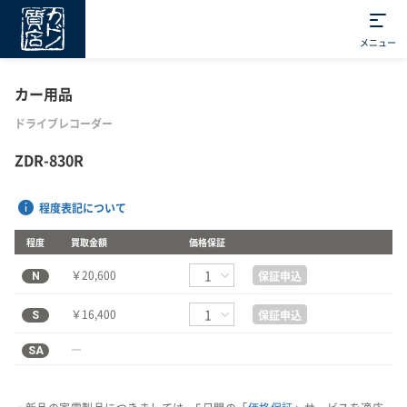
メニュー
カー用品
ドライブレコーダー
ZDR-830R
程度表記について
程度
買取金額
価格保証
N
￥20,600
保証申込
S
￥16,400
保証申込
SA
―