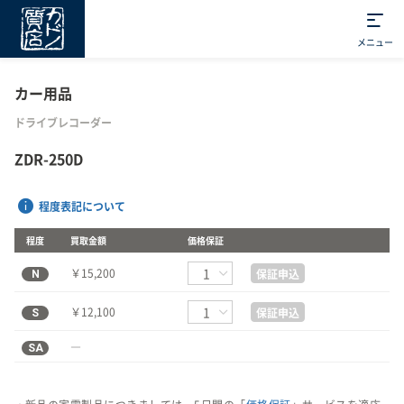
メニュー
カー用品
ドライブレコーダー
ZDR-250D
程度表記について
程度
買取金額
価格保証
N
￥15,200
保証申込
S
￥12,100
保証申込
SA
―