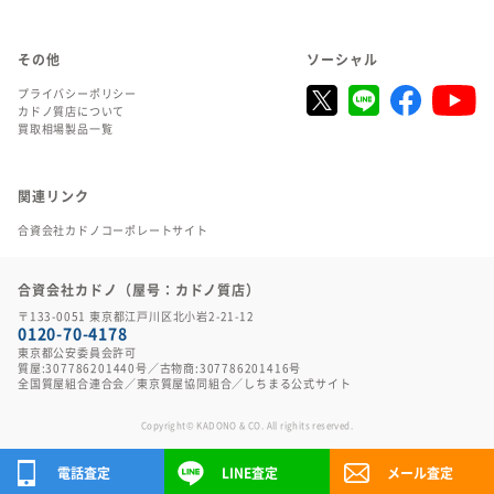
その他
ソーシャル
プライバシーポリシー
カドノ質店について
買取相場製品一覧
関連リンク
合資会社カドノコーポレートサイト
合資会社カドノ（屋号：カドノ質店）
〒133-0051 東京都江戸川区北小岩2-21-12
0120-70-4178
東京都公安委員会許可
質屋:307786201440号／古物商:307786201416号
全国質屋組合連合会
／
東京質屋協同組合
／
しちまる公式サイト
Copyright© KADONO & CO. All righits reserved.
電話査定
LINE査定
メール査定