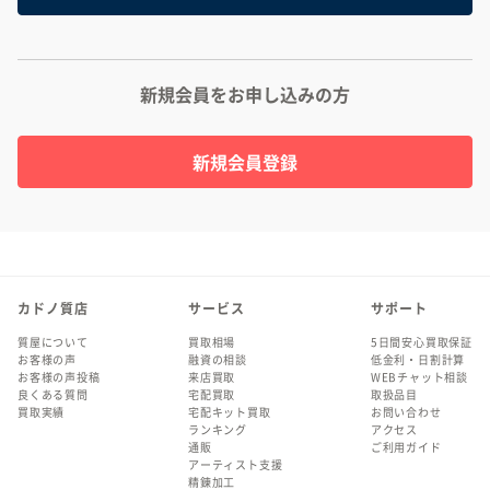
新規会員をお申し込みの方
新規会員登録
カドノ質店
サービス
サポート
質屋について
買取相場
5日間安心買取保証
お客様の声
融資の相談
低金利・日割計算
お客様の声投稿
来店買取
WEBチャット相談
良くある質問
宅配買取
取扱品目
買取実績
宅配キット買取
お問い合わせ
ランキング
アクセス
通販
ご利用ガイド
アーティスト支援
精錬加工