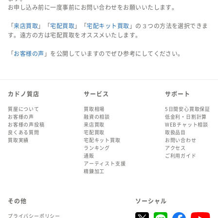
お申し込み前に一度事前にお問い合わせをお願いいたします。
「
来店買取
」「
宅配買取
」「
宅配キット買取
」の３つの方法を選択できま
す。遠方の方は宅配買取をオススメいたします。
「
お客様の声
」を公開していますのでぜひ参考にしてください。
カドノ質店
サービス
サポート
質屋について
買取相場
5日間安心買取保証
お客様の声
融資の相談
低金利・日割計算
お客様の声投稿
来店買取
WEBチャット相談
良くある質問
宅配買取
取扱品目
買取実績
宅配キット買取
お問い合わせ
ランキング
アクセス
通販
ご利用ガイド
アーティスト支援
精錬加工
その他
ソーシャル
プライバシーポリシー