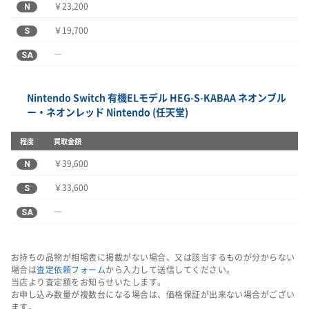
N
￥23,200
S
￥19,700
SA
―
Nintendo Switch 有機ELモデル HEG-S-KABAA ネオンブル
ー・ネオンレッド Nintendo (任天堂)
程度
買取金額
N
￥39,600
S
￥33,600
SA
―
お持ちの品物が相場表に掲載がない場合、又は該当するものが分からない
場合は
査定依頼フォーム
から入力して送信してください。
当店より査定額をお知らせいたします。
お申し込み数量が複数台になる場合は、価格保証が出来ない場合がござい
ます。