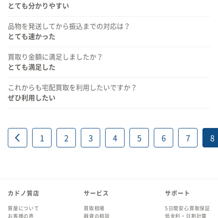
とても分かりやすい
品物を発送してから振込までの対応は？
とても速かった
買取り金額に満足しましたか？
とても満足した
これからも宅配買取を利用したいですか？
ぜひ利用したい
1
2
3
4
5
6
7
8
カドノ質店
サービス
サポート
質屋について
買取相場
5日間安心買取保証
お客様の声
融資の相談
低金利・日割計算