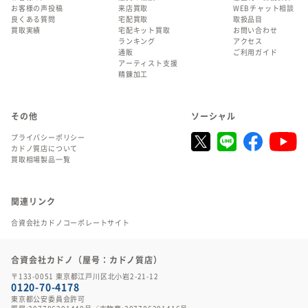
お客様の声投稿
来店買取
WEBチャット相談
良くある質問
宅配買取
取扱品目
買取実績
宅配キット買取
お問い合わせ
ランキング
アクセス
通販
ご利用ガイド
アーティスト支援
精錬加工
その他
ソーシャル
プライバシーポリシー
カドノ質店について
買取相場製品一覧
関連リンク
合資会社カドノコーポレートサイト
合資会社カドノ（屋号：カドノ質店）
〒133-0051 東京都江戸川区北小岩2-21-12
0120-70-4178
東京都公安委員会許可